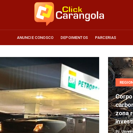
ANUNCIE CONOSCO
DEPOIMENTOS
PARCERIAS
Corpo
parcialment
carbonizad
é
REGION
encontrado
na
Corpo
zona
carbo
rural;
zona r
Polícia
invest
Civil
(PC)
By
Univer