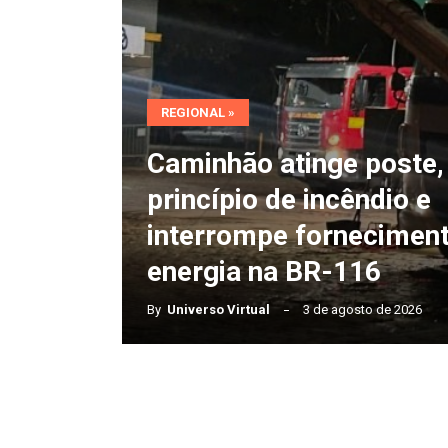
energia
na
BR-
116
REGIONAL »
Caminhão atinge poste,
princípio de incêndio e
interrompe fornecimen
energia na BR-116
By
Universo Virtual
3 de agosto de 2026