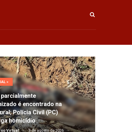
e
o
AL »
 parcialmente
nizado é encontrado na
ural; Polícia Civil (PC)
iga homicídio
so Virtual
3 de agosto de 2026